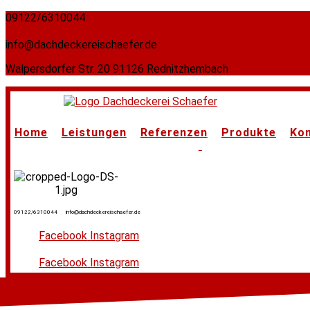
09122/6310044
info@dachdeckereischaefer.de
Walpersdorfer Str. 20 91126 Rednitzhembach
Home
Leistungen
Referenzen
Produkte
Kon
09122/6310044
info@dachdeckereischaefer.de
Facebook
Instagram
Facebook
Instagram