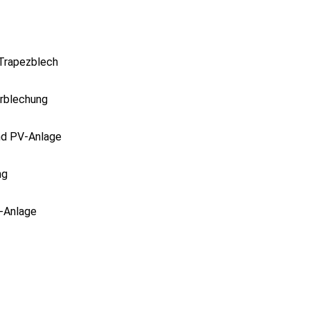
 Trapezblech
erblechung
nd PV-Anlage
ng
V-Anlage