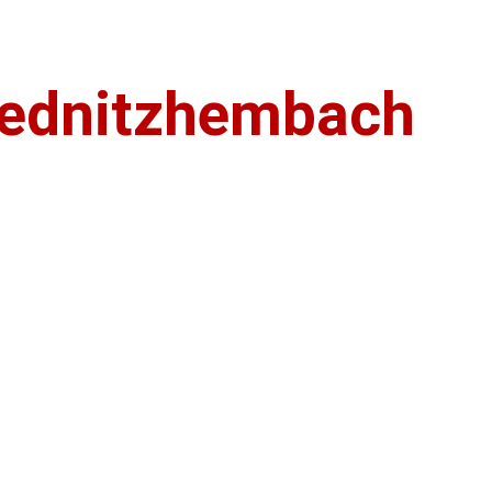
Rednitzhembach
ßraum Nürnberg