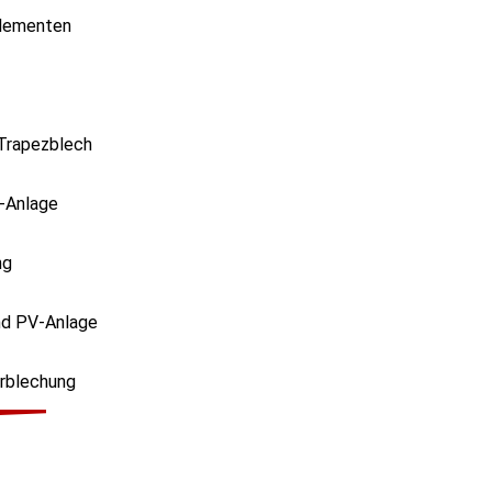
elementen
 Trapezblech
V-Anlage
ng
nd PV-Anlage
erblechung